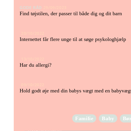
GODE RÅD
29/09/2023
Find tøjstilen, der passer til både dig og dit barn
20/10/2022
Internettet får flere unge til at søge psykologhjælp
13/10/2022
Har du allergi?
09/10/2022
Hold godt øje med din babys vægt med en babyvæg
Familie
Baby
Bø
Internettet får flere unge til at søge
psykologhjælp