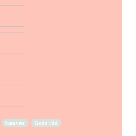
Samvær
Gode råd
Hold godt øje med din babys vægt med en
babyvægt