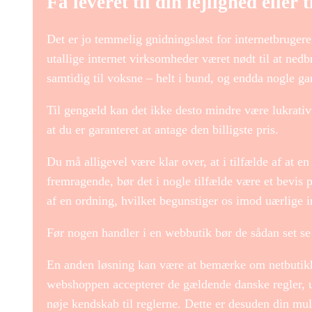
Få leveret til din lejlighed eller 
Det er jo temmelig gnidningsløst for internetbruger
utallige internet virksomheder været nødt til at nedb
samtidig til voksne – helt i bund, og endda nogle ga
Til gengæld kan det ikke desto mindre være lukrativt 
at du er garanteret at antage den billigste pris.
Du må alligevel være klar over, at i tilfælde af at e
fremragende, bør det i nogle tilfælde være et bevis 
af en ordning, hvilket begunstiger os imod uærlige i
Før nogen handler i en webbutik bør de sådan set se p
En anden løsning kan være at bemærke om netbutikken
webshoppen accepterer de gældende danske regler, 
nøje kendskab til reglerne. Dette er desuden din muli