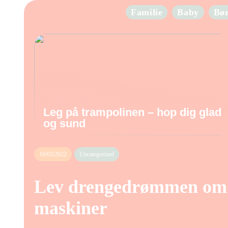
Familie
Baby
Bø
Leg på trampolinen – hop dig glad
og sund
16/03/2022
Uncategorized
Lev drengedrømmen om e
maskiner