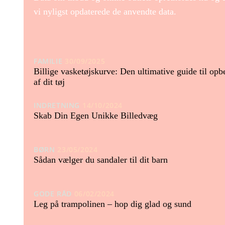
vi nyligst opdaterede de anvendte data.
FAMILIE
30/09/2025
Billige vasketøjskurve: Den ultimative guide til opb
af dit tøj
INDRETNING
14/10/2024
Skab Din Egen Unikke Billedvæg
BØRN
23/05/2024
Sådan vælger du sandaler til dit barn
GODE RÅD
06/02/2024
Leg på trampolinen – hop dig glad og sund