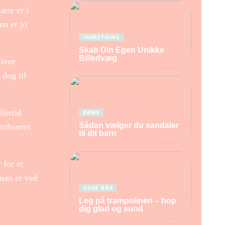
ære er i
en er jo
INDRETNING
Skab Din Egen Unikke
Billedvæg
liver
 dog til
lertid
BØRN
Sådan vælger du sandaler
tribueret
til dit barn
 for et
 man er ved
GODE RÅD
Leg på trampolinen – hop
dig glad og sund