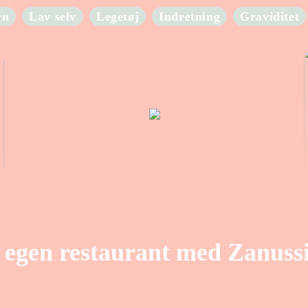
rn
Lav selv
Legetøj
Indretning
Graviditet
gen restaurant med Zanussi