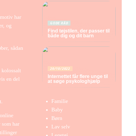
 motiv har
GODE RÅD
er, og
Find tøjstilen, der passer til
både dig og dit barn
øber, sådan
20/10/2022
 kolossalt
Internettet får flere unge til
vis en del
at søge psykologhjælp
Familie
t.
Baby
online
Børn
r som har
Lav selv
illinger
Legetøj