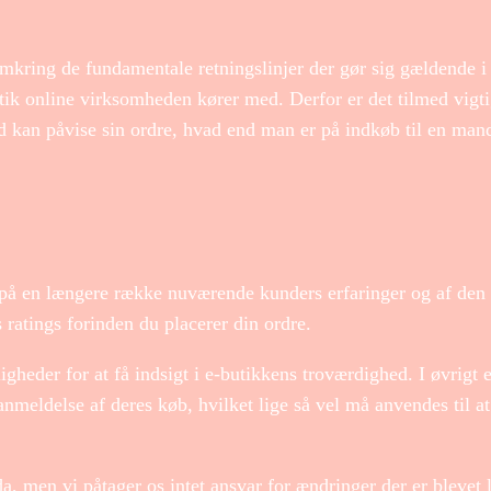
mkring de fundamentale retningslinjer der gør sig gældende i
tik online virksomheden kører med. Derfor er det tilmed vigti
id kan påvise sin ordre, hvad end man er på indkøb til en mand
e på en længere række nuværende kunders erfaringer og af den
s ratings forinden du placerer din ordre.
gheder for at få indsigt i e-butikkens troværdighed. I øvrigt e
anmeldelse af deres køb, hvilket lige så vel må anvendes til 
a, men vi påtager os intet ansvar for ændringer der er blevet 