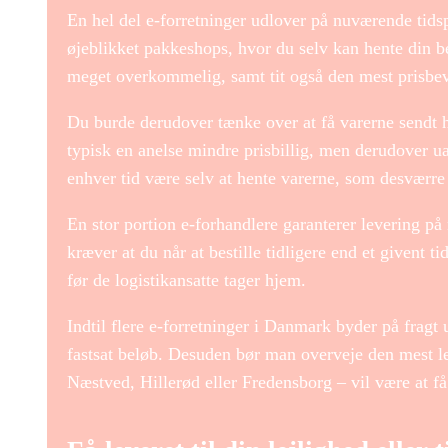
En hel del e-forretninger udlover på nuværende tidsp
øjeblikket pakkeshops, hvor du selv kan hente din bes
meget overkommelig, samt tit også den mest prisbevi
Du burde derudover tænke over at få varerne sendt hj
typisk en anelse mindre prisbillig, men derudover ua
enhver tid være selv at hente varerne, som desværre
En stor portion e-forhandlere garanterer levering 
kræver at du når at bestille tidligere end et givent t
før de logistikansatte tager hjem.
Indtil flere e-forretninger i Danmark byder på fragt
fastsat beløb. Desuden bør man overveje den mest l
Næstved, Hillerød eller Fredensborg – vil være at få 