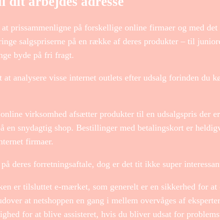
til dit arbejdes adresse
e at prissammenligne på forskellige online firmaer og med det
ringe salgspriserne på en række af deres produkter – til junior
nge byde på fri fragt.
at analysere visse internet outlets efter udsalg forinden du k
n online virksomhed afsætter produkter til en udsalgspris der er
på en snydagtig shop. Bestillinger med betalingskort er heldig
nternet firmaer.
å deres forretningsaftale, dog er det tit ikke super interessan
 er tilsluttet e-mærket, som generelt er en sikkerhed for at 
udover at netshoppen en gang i mellem overvåges af eksperte
ghed for at blive assisteret, hvis du bliver udsat for problemst