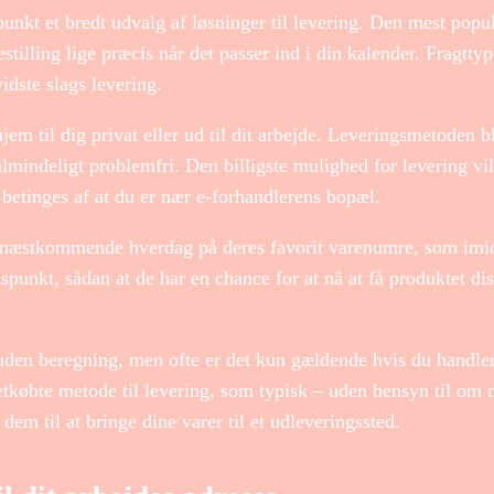
unkt et bredt udvalg af løsninger til levering. Den mest popul
tilling lige præcis når det passer ind i din kalender. Fragttyp
dste slags levering.
em til dig privat eller ud til dit arbejde. Leveringsmetoden b
lmindeligt problemfri. Den billigste mulighed for levering vil
 betinges af at du er nær e-forhandlerens bopæl.
på næstkommende hverdag på deres favorit varenumre, som imid
idspunkt, sådan at de har en chance for at nå at få produktet dis
 uden beregning, men ofte er det kun gældende hvis du handler
etkøbte metode til levering, som typisk – uden hensyn til om
dem til at bringe dine varer til et udleveringssted.