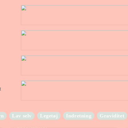
t
rn
Lav selv
Legetøj
Indretning
Graviditet
Har du allergi?