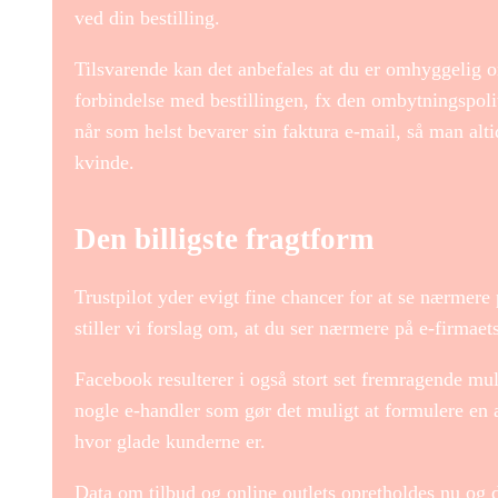
ved din bestilling.
Tilsvarende kan det anbefales at du er omhyggelig o
forbindelse med bestillingen, fx den ombytningspoli
når som helst bevarer sin faktura e-mail, så man alt
kvinde.
Den billigste fragtform
Trustpilot yder evigt fine chancer for at se nærmer
stiller vi forslag om, at du ser nærmere på e-firmaet
Facebook resulterer i også stort set fremragende muli
nogle e-handler som gør det muligt at formulere en 
hvor glade kunderne er.
Data om tilbud og online outlets opretholdes nu og d