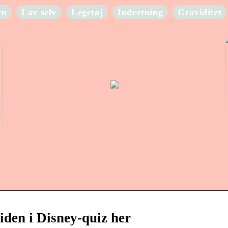
rn
Lav selv
Legetøj
Indretning
Graviditet
viden i Disney-quiz her