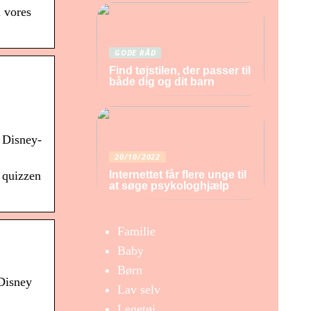
i vores
GODE RÅD
Find tøjstilen, der passer til
både dig og dit barn
n Disney-
20/10/2022
Internettet får flere unge til
i quizzen
at søge psykologhjælp
Familie
Baby
Børn
 Disney
Lav selv
Legetøj