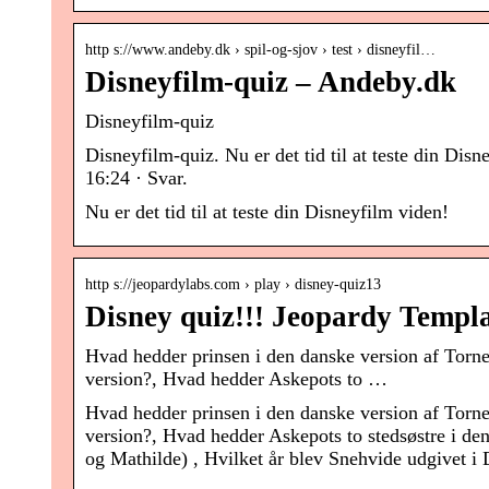
http s://www.andeby.dk › spil-og-sjov › test › disneyfil…
Disneyfilm-quiz – Andeby.dk
Disneyfilm-quiz
Disneyfilm-quiz. Nu er det tid til at teste din D
16:24 · Svar.
Nu er det tid til at teste din Disneyfilm viden!
http s://jeopardylabs.com › play › disney-quiz13
Disney quiz!!! Jeopardy Templ
Hvad hedder prinsen i den danske version af Torne
version?, Hvad hedder Askepots to …
Hvad hedder prinsen i den danske version af Torne
version?, Hvad hedder Askepots to stedsøstre i de
og Mathilde) , Hvilket år blev Snehvide udgivet i