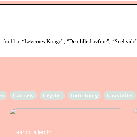
fra bl.a. “Løvernes Konge”, “Den lille havfrue”, “Snehvide”
rn
Lav selv
Legetøj
Indretning
Graviditet
Har du allergi?