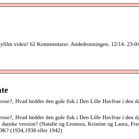
isneyfilm viden! 62 Kommentarer. Andedronningen. 12/14. 23-0
ate
rose?, Hvad hedder den gule fisk i Den Lille Havfrue i den d
rose?, Hvad hedder den gule fisk i Den Lille Havfrue i den d
n danske version? (Natalie og Leonora, Kristine og Laura, Fre
 DK? (1934,1938 eller 1942)