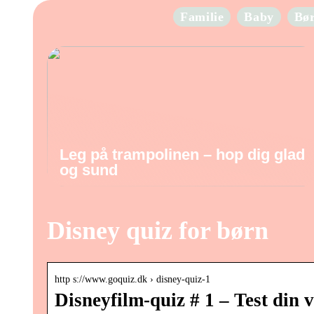
Familie
Baby
Bø
Leg på trampolinen – hop dig glad
og sund
Disney quiz for børn
http s://www.goquiz.dk › disney-quiz-1
Disneyfilm-quiz # 1 – Test din 