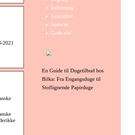
Indretning
Graviditet
Samvær
Gode råd
4-2021
En Guide til Dugetilbud hos
Bilka: Fra Engangsduge til
Stoflignende Papirduge
anske
anske
derikke