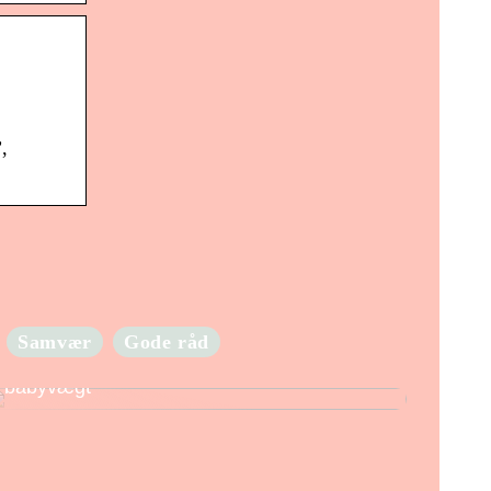
,
Samvær
Gode råd
Hold godt øje med din babys vægt med en
babyvægt