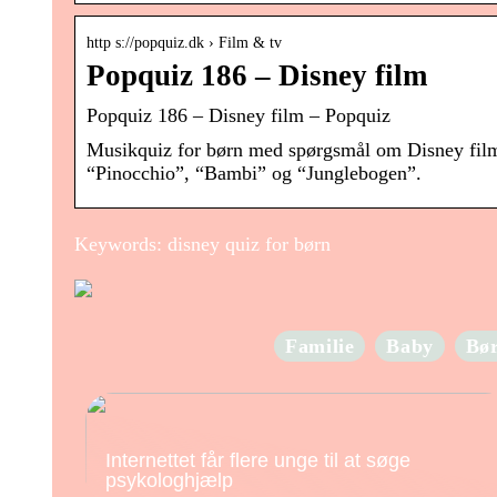
http s://popquiz.dk › Film & tv
Popquiz 186 – Disney film
Popquiz 186 – Disney film – Popquiz
Musikquiz for børn med spørgsmål om Disney film 
“Pinocchio”, “Bambi” og “Junglebogen”.
Keywords: disney quiz for børn
Familie
Baby
Bø
Internettet får flere unge til at søge
psykologhjælp