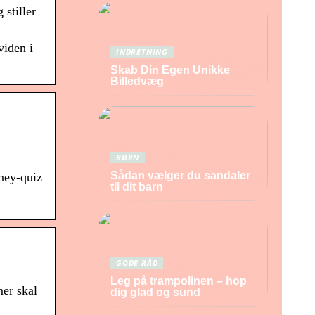
 stiller
viden i
INDRETNING
Skab Din Egen Unikke
Billedvæg
BØRN
Sådan vælger du sandaler
sney-quiz
til dit barn
GODE RÅD
Leg på trampolinen – hop
er skal
dig glad og sund