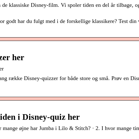
 klassiske Disney-film. Vi spoler tiden en del år tilbage, og
godt har du fulgt med i de forskellige klassikere? Test din 
zer her
er
 lang række Disney-quizzer for både store og små. Prøv en Di
viden i Disney-quiz her
nge øjne har Jumba i Lilo & Stitch? · 2. I hvor mange tim