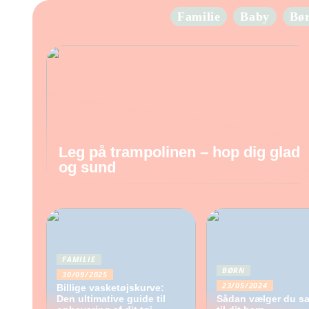
Familie
Baby
Bø
Leg på trampolinen – hop dig glad
og sund
FAMILIE
BØRN
30/09/2025
23/05/2024
Billige vasketøjskurve:
Den ultimative guide til
Sådan vælger du sa