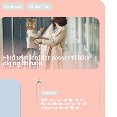
Samvær
Gode råd
Find tøjstilen, der passer til både
dig og dit barn
FAMILIE
Billige vasketøjskurve:
Den ultimative guide til
opbevaring af dit tøj