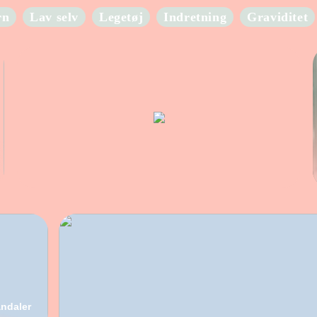
rn
Lav selv
Legetøj
Indretning
Graviditet
ndaler