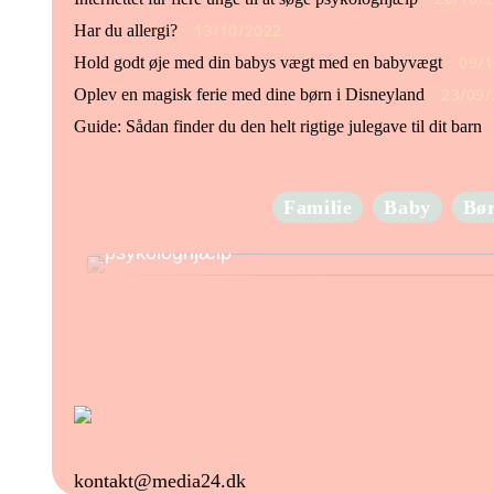
13/10/2022
Har du allergi?
09/1
Hold godt øje med din babys vægt med en babyvægt
23/09/
Oplev en magisk ferie med dine børn i Disneyland
Guide: Sådan finder du den helt rigtige julegave til dit barn
Familie
Baby
Bø
Internettet får flere unge til at søge
psykologhjælp
kontakt@media24.dk