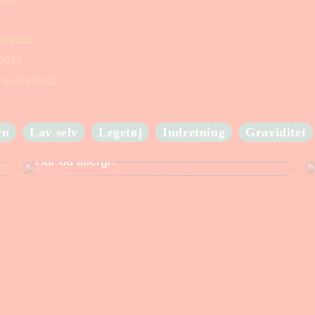
0/2022
2022
03/09/2022
rn
Lav selv
Legetøj
Indretning
Graviditet
Har du allergi?