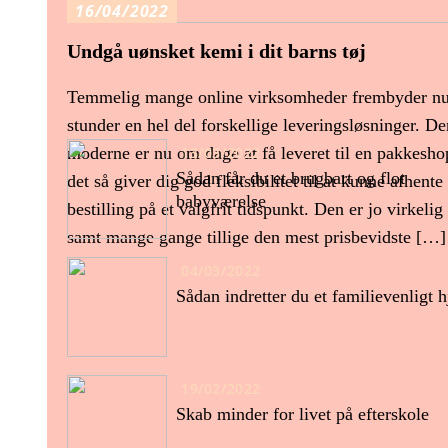
16/04/2022
Undgå uønsket kemi i dit barns tøj
Temmelig mange online virksomheder frembyder n
stunder en hel del forskellige leveringsløsninger. D
moderne er nu om dage at få leveret til en pakkeshop
13/03/2022
Sådan får du et brugbart og flot
det så giver dig god fleksibilitet til at kunne afhente
babyværelse
bestilling på et valgfrit tidspunkt. Den er jo virkelig
samt mange gange tillige den mest prisbevidste […]
04/03/2022
Sådan indretter du et familievenligt 
19/02/2022
Skab minder for livet på efterskole