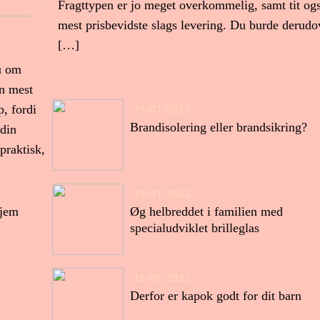
Fragttypen er jo meget overkommelig, samt tit og
mest prisbevidste slags levering. Du burde derud
[…]
u om
en mest
, fordi
19/01/2022
Brandisolering eller brandsikring?
 din
 praktisk,
18/01/2022
hjem
Øg helbreddet i familien med
specialudviklet brilleglas
15/01/2022
Derfor er kapok godt for dit barn