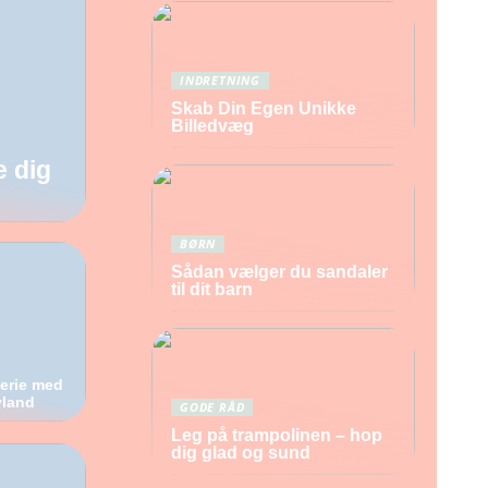
INDRETNING
Skab Din Egen Unikke
Billedvæg
e dig
BØRN
Sådan vælger du sandaler
til dit barn
erie med
yland
GODE RÅD
Leg på trampolinen – hop
dig glad og sund