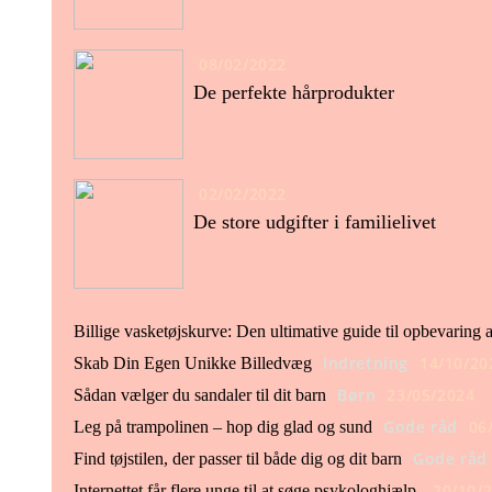
08/02/2022
De perfekte hårprodukter
02/02/2022
De store udgifter i familielivet
Billige vasketøjskurve: Den ultimative guide til opbevaring af
Indretning
14/10/20
Skab Din Egen Unikke Billedvæg
Børn
23/05/2024
Sådan vælger du sandaler til dit barn
Gode råd
06
Leg på trampolinen – hop dig glad og sund
Gode råd
Find tøjstilen, der passer til både dig og dit barn
20/10/
Internettet får flere unge til at søge psykologhjælp