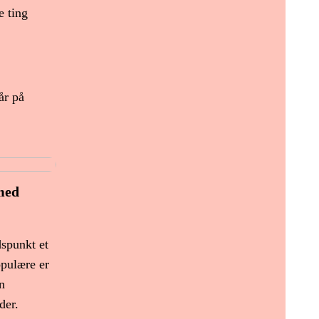
e ting
år på
med
dspunkt et
opulære er
n
der.