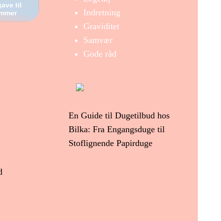
ave til
Indretning
emmer
Graviditet
Samvær
Gode råd
En Guide til Dugetilbud hos
Bilka: Fra Engangsduge til
Stoflignende Papirduge
d