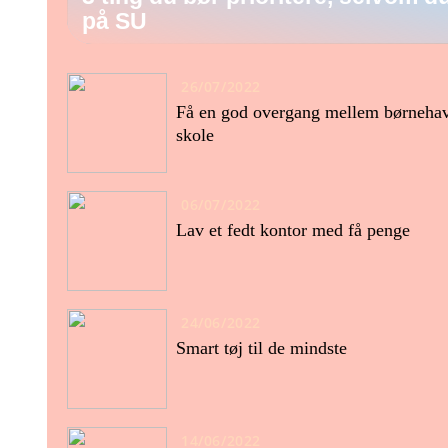
på SU
26/07/2022
Få en god overgang mellem børneha
skole
06/07/2022
Lav et fedt kontor med få penge
24/06/2022
Smart tøj til de mindste
14/06/2022