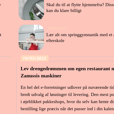
y
Skal du til at flytte hjemmefra? Diss
kan du klare billigt
18/04/2022
t
Lær alt om springgymnastik med et 
efterskole
16/03/2022
Lev drengedrømmen om egen restaurant 
Zanussis maskiner
En hel del e-forretninger udlover på nuværende ti
bredt udvalg af løsninger til levering. Den mest p
i øjeblikket pakkeshops, hvor du selv kan hente di
bestilling lige præcis når det passer ind i din kalen