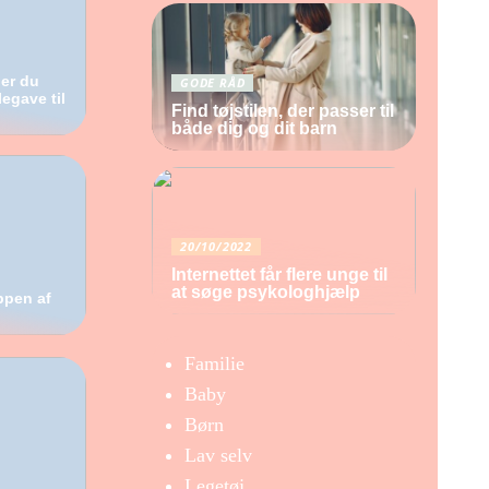
er du
GODE RÅD
legave til
Find tøjstilen, der passer til
både dig og dit barn
20/10/2022
Internettet får flere unge til
at søge psykologhjælp
ppen af
Familie
Baby
Børn
Lav selv
Legetøj