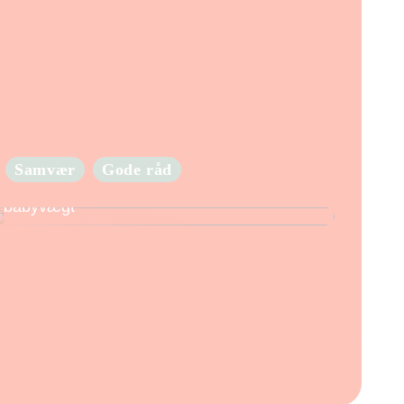
Samvær
Gode råd
Hold godt øje med din babys vægt med en
babyvægt