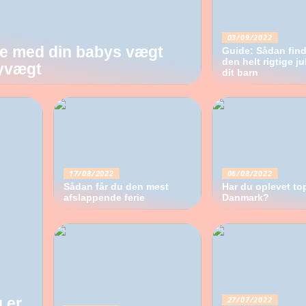
03/09/2022
je med din babys vægt
Guide: Sådan find
den helt rigtige ju
yvægt
dit barn
17/08/2022
06/08/2022
Sådan får du den mest
Har du oplevet to
afslappende ferie
Danmark?
27/07/2022
u er