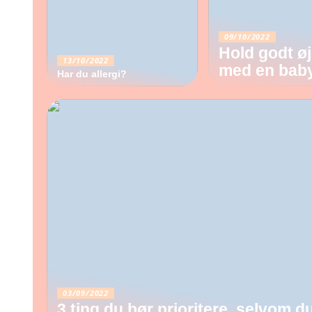
09/10/2022
Hold godt ø
13/10/2022
med en bab
Har du allergi?
03/09/2022
3 ting du bør prioritere, selvom d