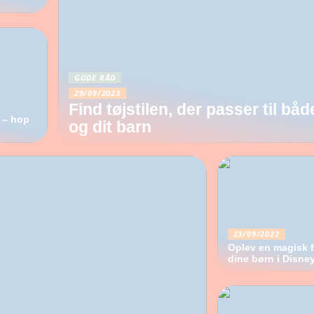
GODE RÅD
29/09/2023
Find tøjstilen, der passer til båd
 – hop
og dit barn
23/09/2022
Oplev en magisk f
dine børn i Disne