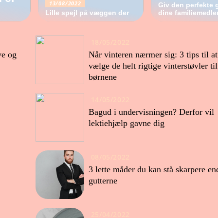
13/08/2022
Giv den perfekte g
Lille spejl på væggen der
dine familiemedl
18/05/2022
ve og
Når vinteren nærmer sig: 3 tips til at
vælge de helt rigtige vinterstøvler til
børnene
14/05/2022
Bagud i undervisningen? Derfor vil
lektiehjælp gavne dig
08/05/2022
3 lette måder du kan stå skarpere en
gutterne
25/04/2022