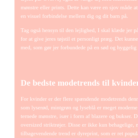
mønstre eller prints. Dette kan være en sjov måde a
en visuel forbindelse mellem dig og dit barn på.
Tag også hensyn til den lejlighed, I skal klæde jer p
for at give jeres tøjstil et personligt præg. Det kun
med, som gør jer forbundede på en sød og hyggelig
De bedste modetrends til kvinde
For kvinder er der flere spændende modetrends denn
som lyserød, mintgrøn og lyseblå er meget moderne og
ternede mønstre, især i form af blazere og bukser. Di
oversized striktrøjer. Disse er ikke kun behagelige
tilbagevendende trend er dyreprint, som er ret popul