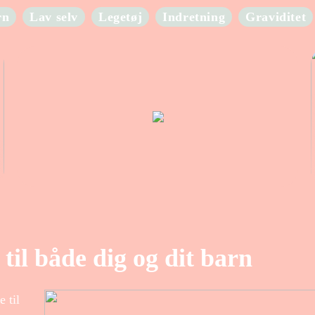
rn
Lav selv
Legetøj
Indretning
Graviditet
 til både dig og dit barn
e til