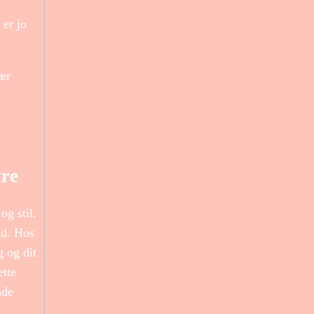
 er jo
sær
tre
og stil.
nd. Hos
g og dit
ette
nde