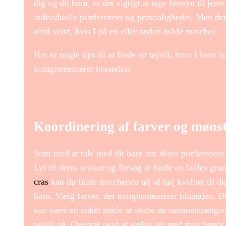
dig og dit barn, er det vigtigt at tage hensyn til jeres
individuelle præferencer og personligheder. Men det
altid sjovt, hvis I på en eller anden måde matcher.
Her er nogle tips til at finde en tøjstil, hvor I hver i
komplementerer hinanden:
Koordinering af farver og møns
Start med at tale med dit barn om deres præferencer 
Lyt til deres ønsker og forsøg at finde en fælles gru
cras
kan du finde matchende tøj af høj kvalitet til di
barn. Vælg farver, der komplementerer hinanden. D
kan være en enkel måde at skabe en sammenhænge
tøjstil på. Overvej også at vælge tøj med matchende