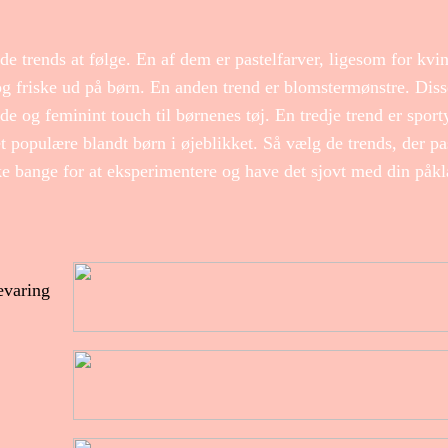
e trends at følge. En af dem er pastelfarver, ligesom for kvi
og friske ud på børn. En anden trend er blomstermønstre. Dis
nde og feminint touch til børnenes tøj. En tredje trend er sport
t populære blandt børn i øjeblikket. Så vælg de trends, der pa
kke bange for at eksperimentere og have det sjovt med din påk
evaring