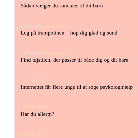
Sådan vælger du sandaler til dit barn
GODE RÅD
06/02/2024
Leg på trampolinen – hop dig glad og sund
GODE RÅD
29/09/2023
Find tøjstilen, der passer til både dig og dit barn
20/10/2022
Internettet får flere unge til at søge psykologhjælp
13/10/2022
Har du allergi?
09/10/2022