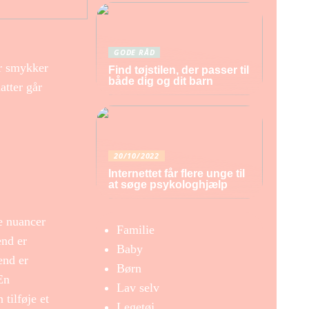
GODE RÅD
er smykker
Find tøjstilen, der passer til
både dig og dit barn
atter går
20/10/2022
Internettet får flere unge til
at søge psykologhjælp
e nuancer
Familie
end er
Baby
end er
Børn
En
Lav selv
tilføje et
Legetøj