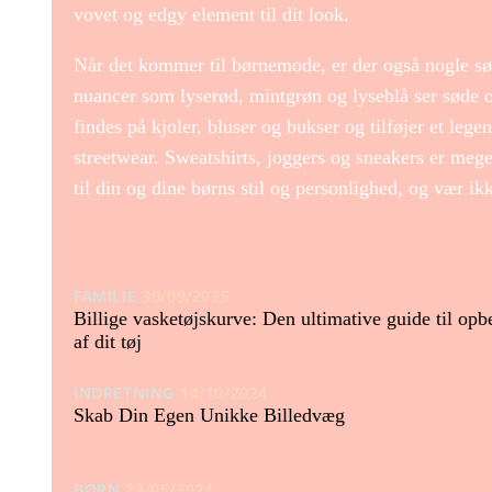
vovet og edgy element til dit look.
Når det kommer til børnemode, er der også nogle sød
nuancer som lyserød, mintgrøn og lyseblå ser søde 
findes på kjoler, bluser og bukser og tilføjer et lege
streetwear. Sweatshirts, joggers og sneakers er mege
til din og dine børns stil og personlighed, og vær i
FAMILIE
30/09/2025
Billige vasketøjskurve: Den ultimative guide til opb
af dit tøj
INDRETNING
14/10/2024
Skab Din Egen Unikke Billedvæg
BØRN
23/05/2024