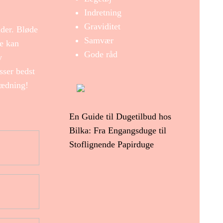
Indretning
Graviditet
nder. Bløde
Samvær
se kan
Gode råd
y
sser bedst
lædning!
En Guide til Dugetilbud hos
Bilka: Fra Engangsduge til
Stoflignende Papirduge