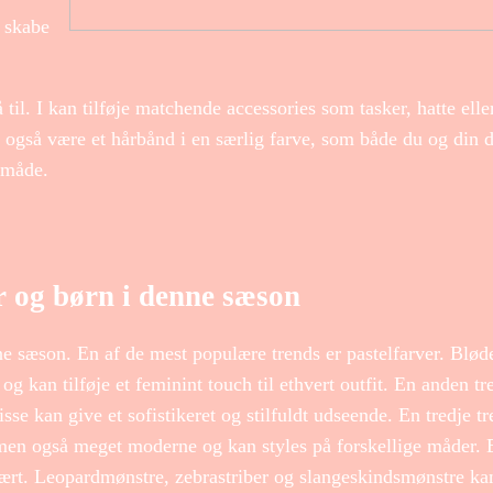
t skabe
å til. I kan tilføje matchende accessories som tasker, hatte ell
ne også være et hårbånd i en særlig farve, som både du og din d
 måde.
r og børn i denne sæson
e sæson. En af de mest populære trends er pastelfarver. Blød
 kan tilføje et feminint touch til ethvert outfit. En anden tr
sse kan give et sofistikeret og stilfuldt udseende. En tredje tr
, men også meget moderne og kan styles på forskellige måder. 
ært. Leopardmønstre, zebrastriber og slangeskindsmønstre kan 