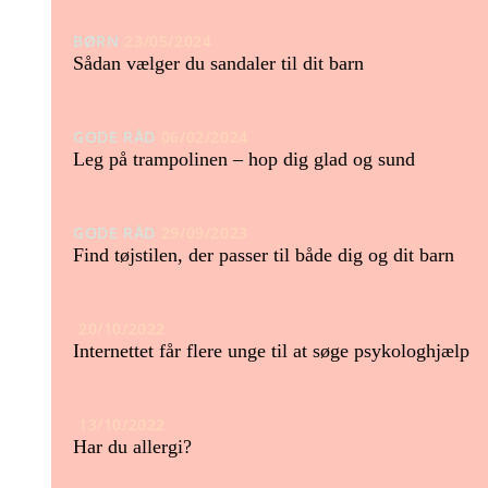
BØRN
23/05/2024
Sådan vælger du sandaler til dit barn
GODE RÅD
06/02/2024
Leg på trampolinen – hop dig glad og sund
GODE RÅD
29/09/2023
Find tøjstilen, der passer til både dig og dit barn
20/10/2022
Internettet får flere unge til at søge psykologhjælp
13/10/2022
Har du allergi?