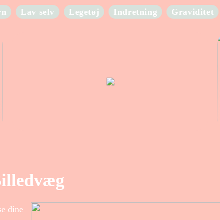
rn
Lav selv
Legetøj
Indretning
Graviditet
illedvæg
se dine