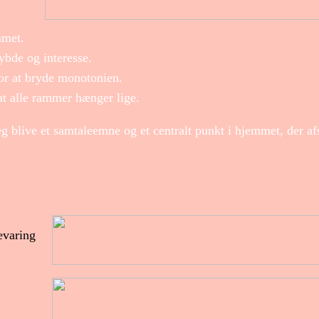
mmet.
dybde og interesse.
for at bryde monotonien.
 at alle rammer hænger lige.
g blive et samtaleemne og et centralt punkt i hjemmet, der af
evaring