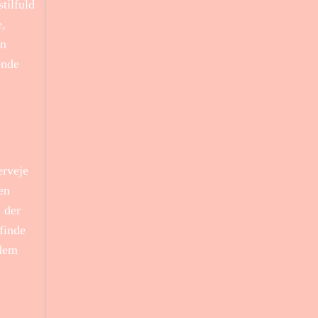
tilfuld
e,
en
ende
erveje
en
, der
 finde
 dem