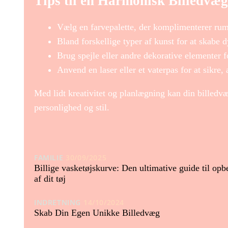
Tips til en Harmonisk Billedvæg
Vælg en farvepalette, der komplimenterer ru
Bland forskellige typer af kunst for at skabe 
Brug spejle eller andre dekorative elementer 
Anvend en laser eller et vaterpas for at sikre,
Med lidt kreativitet og planlægning kan din billedvæ
personlighed og stil.
FAMILIE
30/09/2025
Billige vasketøjskurve: Den ultimative guide til opb
af dit tøj
INDRETNING
14/10/2024
Skab Din Egen Unikke Billedvæg