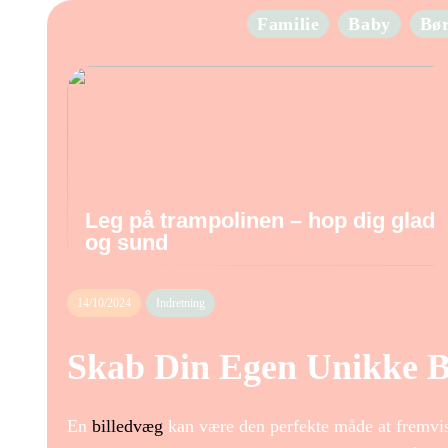
Familie
Baby
Bø
Leg på trampolinen – hop dig glad
og sund
14/10/2024
Indretning
Skab Din Egen Unikke B
En
billedvæg
kan være den perfekte måde at fremvi