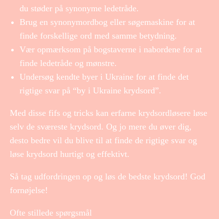
du støder på synonyme ledetråde.
Brug en synonymordbog eller søgemaskine for at
finde forskellige ord med samme betydning.
Vær opmærksom på bogstaverne i nabordene for at
finde ledetråde og mønstre.
Undersøg kendte byer i Ukraine for at finde det
rigtige svar på “by i Ukraine krydsord”.
Med disse fifs og tricks kan erfarne krydsordløsere løse
selv de sværeste krydsord. Og jo mere du øver dig,
desto bedre vil du blive til at finde de rigtige svar og
løse krydsord hurtigt og effektivt.
Så tag udfordringen op og løs de bedste krydsord! God
fornøjelse!
Ofte stillede spørgsmål