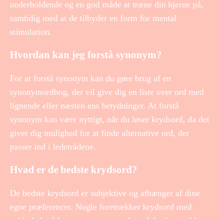
underholdende og en god måde at træne din hjerne på,
samtidig med at de tilbyder en form for mental
stimulation.
Hvordan kan jeg forstå synonym?
For at forstå synonym kan du gøre brug af en
synonymordbog, der vil give dig en liste over ord med
lignende eller næsten ens betydninger. At forstå
synonym kan være nyttigt, når du løser krydsord, da det
giver dig mulighed for at finde alternative ord, der
passer ind i ledetrådene.
Hvad er de bedste krydsord?
De bedste krydsord er subjektive og afhænger af dine
egne præferencer. Nogle foretrækker krydsord med