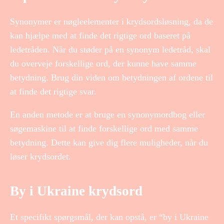
Synonymer er nøgleelementer i krydsordsløsning, da de
kan hjælpe med at finde det rigtige ord baseret på
ledetråden. Når du støder på en synonym ledetråd, skal
du overveje forskellige ord, der kunne have samme
betydning. Brug din viden om betydningen af ordene til
at finde det rigtige svar.
En anden metode er at bruge en synonymordbog eller
søgemaskine til at finde forskellige ord med samme
betydning. Dette kan give dig flere muligheder, når du
løser krydsordet.
By i Ukraine krydsord
Et specifikt spørgsmål, der kan opstå, er “by i Ukraine