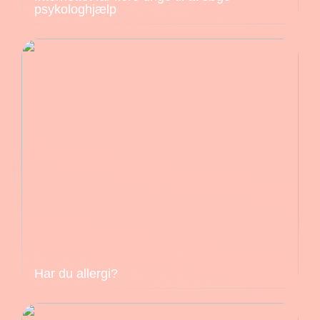
psykologhjælp
Har du allergi?