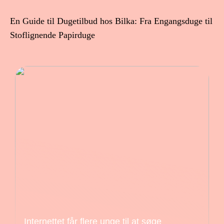
En Guide til Dugetilbud hos Bilka: Fra Engangsduge til
Stoflignende Papirduge
Internettet får flere unge til at søge