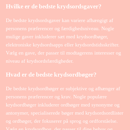
Hvilke er de bedste krydsordsgaver?
De bedste krydsordsgaver kan variere afhængigt af
personens præferencer og færdighedsniveau. Nogle
mulige gaver inkluderer sæt med krydsordbøger,
elektroniske krydsordsapps eller krydsordstidsskrifter.
Vælg en gave, der passer til modtagerens interesser og
niveau af krydsordsfærdigheder.
Hvad er de bedste krydsordbøger?
De bedste krydsordbøger er subjektive og afhænger af
personens præferencer og krav. Nogle populære
krydsordbøger inkluderer ordbøger med synonyme og
antonymer, specialiserede bøger med krydsordsordlister
og ordbøger, der fokuserer på sprog og ordforståelse.
Vælg en krydsordbog, der passer til dine behov og