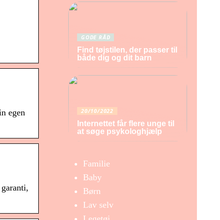
GODE RÅD
Find tøjstilen, der passer til
både dig og dit barn
20/10/2022
in egen
Internettet får flere unge til
at søge psykologhjælp
Familie
Baby
garanti,
Børn
Lav selv
Legetøj