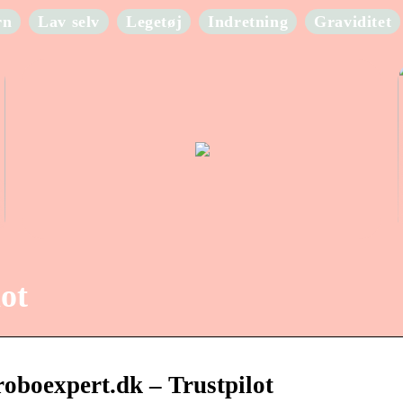
rn
Lav selv
Legetøj
Indretning
Graviditet
ot
oboexpert.dk – Trustpilot