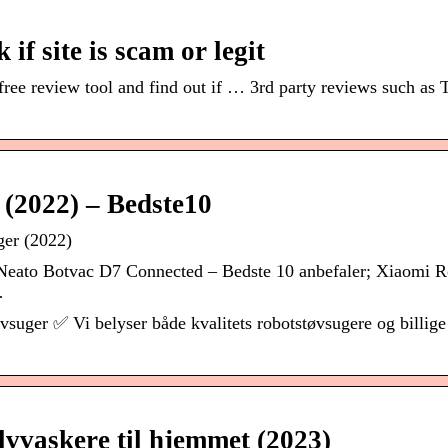
if site is scam or legit
ee review tool and find out if … 3rd party reviews such as T
 (2022) – Bedste10
ger (2022)
; Neato Botvac D7 Connected – Bedste 10 anbefaler; Xiaomi 
…
øvsuger ✅ Vi belyser både kvalitets robotstøvsugere og billige
lvvaskere til hjemmet (2023)