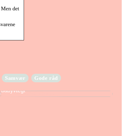
. Men det
svarene
Samvær
Gode råd
Hold godt øje med din babys vægt med en
babyvægt