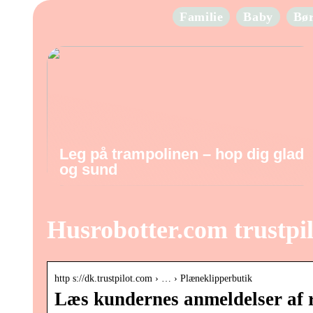
Familie
Baby
Bø
Leg på trampolinen – hop dig glad
og sund
Husrobotter.com trustpil
http s://dk.trustpilot.com › … › Plæneklipperbutik
Læs kundernes anmeldelser af r