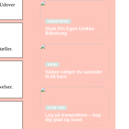
. Udover
INDRETNING
Skab Din Egen Unikke
Billedvæg
tæller.
BØRN
Sådan vælger du sandaler
til dit barn
velser.
GODE RÅD
Leg på trampolinen – hop
dig glad og sund