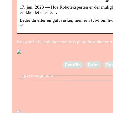
17. jan. 2023 — Hos Roboteksperten er der mulighe
er ikke det eneste, …
Leder du efter en gulvvasker, men er i tvivl om hv
✅
Keywords: husrobotter.com trustpilot, husrobotter tr
Familie
Baby
Bø
Internettet får flere unge til at søge
psykologhjælp