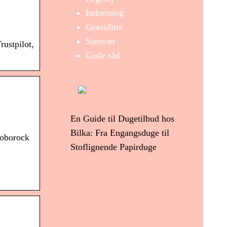
Indretning
Graviditet
Samvær
rustpilot,
Gode råd
En Guide til Dugetilbud hos
Bilka: Fra Engangsduge til
Roborock
Stoflignende Papirduge