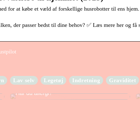
d for at købe et væld af forskellige husrobotter til ens hjem
ilken, der passer bedst til dine behov? ✅ Læs mere her og få 
ustpilot
rn
Lav selv
Legetøj
Indretning
Graviditet
Har du allergi?