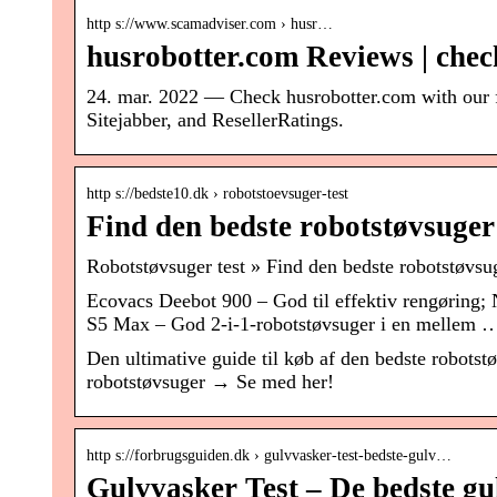
http s://www.scamadviser.com › husr…
husrobotter.com Reviews | check 
24. mar. 2022 — Check husrobotter.com with our fr
Sitejabber, and ResellerRatings.
http s://bedste10.dk › robotstoevsuger-test
Find den bedste robotstøvsuger
Robotstøvsuger test » Find den bedste robotstøvsu
Ecovacs Deebot 900 – God til effektiv rengøring
S5 Max – God 2-i-1-robotstøvsuger i en mellem 
Den ultimative guide til køb af den bedste robotst
robotstøvsuger → Se med her!
http s://forbrugsguiden.dk › gulvvasker-test-bedste-gulv…
Gulvvasker Test – De bedste gu