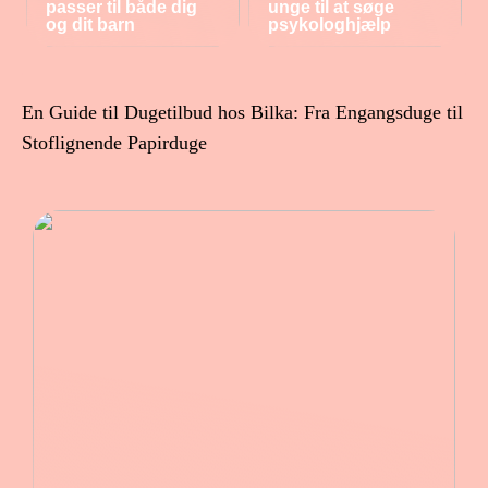
passer til både dig
unge til at søge
og dit barn
psykologhjælp
En Guide til Dugetilbud hos Bilka: Fra Engangsduge til
Stoflignende Papirduge