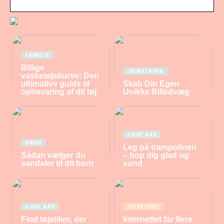
FAMILIE
Billige
INDRETNING
vasketøjskurve: Den
ultimative guide til
Skab Din Egen
opbevaring af dit tøj
Unikke Billedvæg
GODE RÅD
BØRN
Leg på trampolinen
Sådan vælger du
– hop dig glad og
sandaler til dit barn
sund
GODE RÅD
20/10/2022
Find tøjstilen, der
Internettet får flere