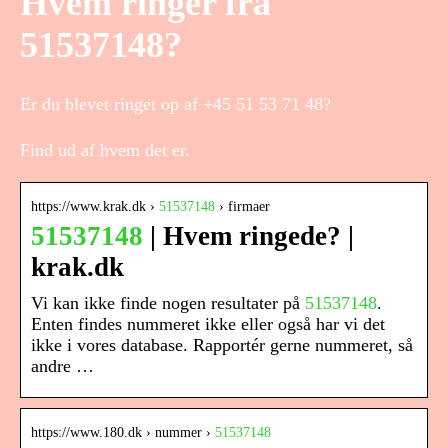
Hvem ringer fra
51537148?
Er du blevet ringet op af +45 51 53 71 48?
Find ud af hvem det er.
https://www.krak.dk ›
51537148
› firmaer
51537148
| Hvem ringede? |
krak.dk
Vi kan ikke finde nogen resultater på
51537148
.
Enten findes nummeret ikke eller også har vi det
ikke i vores database. Rapportér gerne nummeret, så
andre …
https://www.180.dk › nummer ›
51537148