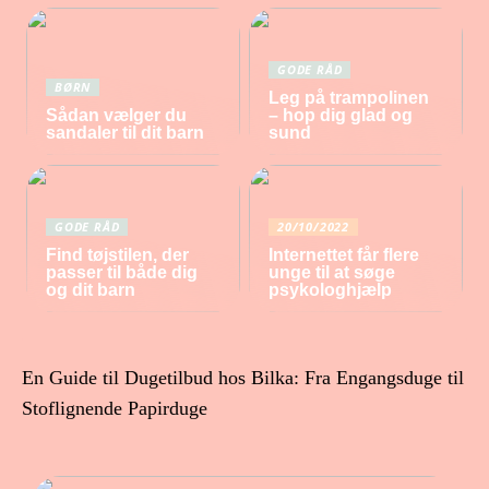
GODE RÅD
BØRN
Leg på trampolinen
Sådan vælger du
– hop dig glad og
sandaler til dit barn
sund
GODE RÅD
20/10/2022
Find tøjstilen, der
Internettet får flere
passer til både dig
unge til at søge
og dit barn
psykologhjælp
En Guide til Dugetilbud hos Bilka: Fra Engangsduge til
Stoflignende Papirduge