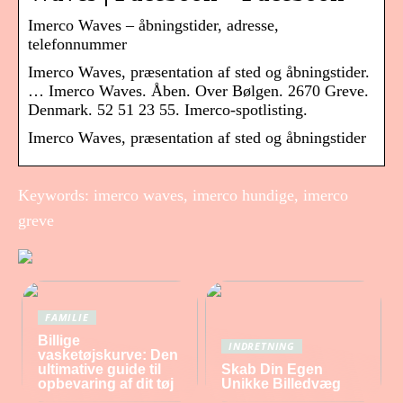
Imerco Waves – åbningstider, adresse,
telefonnummer
Imerco Waves, præsentation af sted og åbningstider.
… Imerco Waves. Åben. Over Bølgen. 2670 Greve.
Denmark. 52 51 23 55. Imerco-spotlisting.
Imerco Waves, præsentation af sted og åbningstider
Keywords: imerco waves, imerco hundige, imerco
greve
FAMILIE
Billige
INDRETNING
vasketøjskurve: Den
ultimative guide til
Skab Din Egen
opbevaring af dit tøj
Unikke Billedvæg