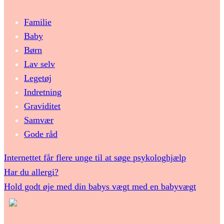
Familie
Baby
Børn
Lav selv
Legetøj
Indretning
Graviditet
Samvær
Gode råd
Internettet får flere unge til at søge psykologhjælp
Har du allergi?
Hold godt øje med din babys vægt med en babyvægt