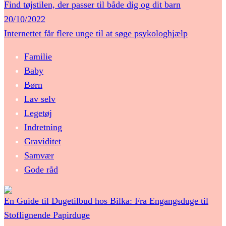
Find tøjstilen, der passer til både dig og dit barn
20/10/2022
Internettet får flere unge til at søge psykologhjælp
Familie
Baby
Børn
Lav selv
Legetøj
Indretning
Graviditet
Samvær
Gode råd
En Guide til Dugetilbud hos Bilka: Fra Engangsduge til
Stoflignende Papirduge