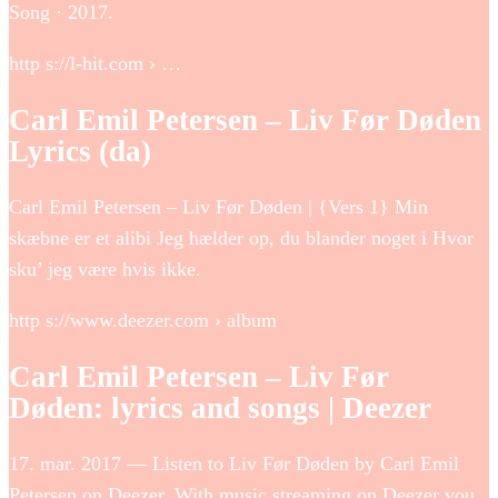
Song · 2017.
http s://l-hit.com › …
Carl Emil Petersen – Liv Før Døden
Lyrics (da)
Carl Emil Petersen – Liv Før Døden | {Vers 1} Min
skæbne er et alibi Jeg hælder op, du blander noget i Hvor
sku’ jeg være hvis ikke.
http s://www.deezer.com › album
Carl Emil Petersen – Liv Før
Døden: lyrics and songs | Deezer
17. mar. 2017 — Listen to Liv Før Døden by Carl Emil
Petersen on Deezer. With music streaming on Deezer you