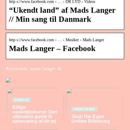
http s://www.facebook.com › … › DR LYD › Videos
“Ukendt land” af Mads Langer
// Min sang til Danmark
http s://www.facebook.com › … › Musiker › Mads Langer
Mads Langer – Facebook
Keywords: mads langer dr
FAMILIE
Billige
INDRETNING
vasketøjskurve: Den
ultimative guide til
Skab Din Egen
opbevaring af dit tøj
Unikke Billedvæg