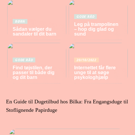
GODE RÅD
BØRN
Leg på trampolinen
Sådan vælger du
– hop dig glad og
sandaler til dit barn
sund
GODE RÅD
20/10/2022
Find tøjstilen, der
Internettet får flere
passer til både dig
unge til at søge
og dit barn
psykologhjælp
En Guide til Dugetilbud hos Bilka: Fra Engangsduge til
Stoflignende Papirduge