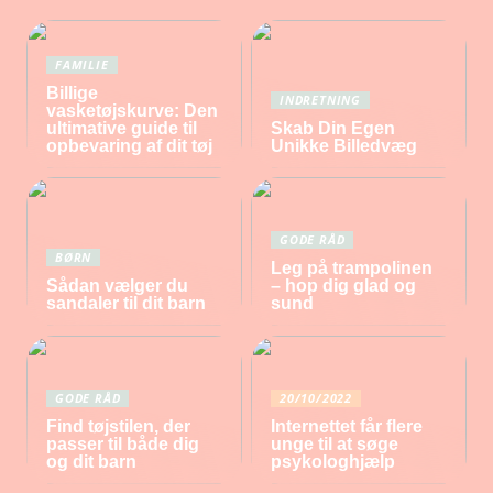
FAMILIE
Billige
INDRETNING
vasketøjskurve: Den
ultimative guide til
Skab Din Egen
opbevaring af dit tøj
Unikke Billedvæg
GODE RÅD
BØRN
Leg på trampolinen
Sådan vælger du
– hop dig glad og
sandaler til dit barn
sund
GODE RÅD
20/10/2022
Find tøjstilen, der
Internettet får flere
passer til både dig
unge til at søge
og dit barn
psykologhjælp