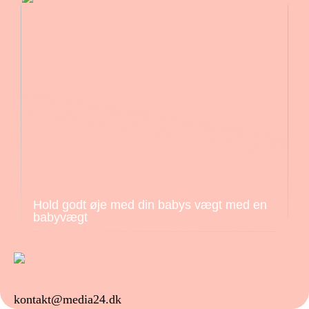
Hold godt øje med din babys vægt med en
babyvægt
kontakt@media24.dk