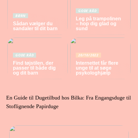
GODE RÅD
BØRN
Leg på trampolinen
Sådan vælger du
– hop dig glad og
sandaler til dit barn
sund
GODE RÅD
20/10/2022
Find tøjstilen, der
Internettet får flere
passer til både dig
unge til at søge
og dit barn
psykologhjælp
En Guide til Dugetilbud hos Bilka: Fra Engangsduge til
Stoflignende Papirduge