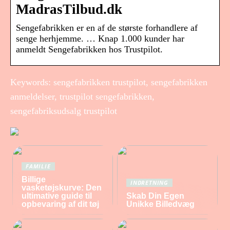
MadrasTilbud.dk
Sengefabrikken er en af de største forhandlere af
senge herhjemme. … Knap 1.000 kunder har
anmeldt Sengefabrikken hos Trustpilot.
Keywords: sengefabrikken trustpilot, sengefabrikken
anmeldelser, trustpilot sengefabrikken,
sengefabriksudsalg trustpilot
FAMILIE
Billige
INDRETNING
vasketøjskurve: Den
ultimative guide til
Skab Din Egen
opbevaring af dit tøj
Unikke Billedvæg