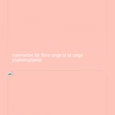
Internettet får flere unge til at søge
psykologhjælp