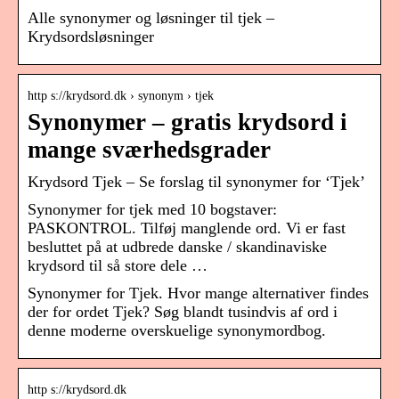
Alle synonymer og løsninger til tjek –
Krydsordsløsninger
http s://krydsord.dk › synonym › tjek
Synonymer – gratis krydsord i
mange sværhedsgrader
Krydsord Tjek – Se forslag til synonymer for ‘Tjek’
Synonymer for tjek med 10 bogstaver:
PASKONTROL. Tilføj manglende ord. Vi er fast
besluttet på at udbrede danske / skandinaviske
krydsord til så store dele …
Synonymer for Tjek. Hvor mange alternativer findes
der for ordet Tjek? Søg blandt tusindvis af ord i
denne moderne overskuelige synonymordbog.
http s://krydsord.dk