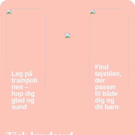
Find
Leg på
tøjstilen,
trampoli
der
nen –
passer
hop dig
til både
glad og
dig og
sund
dit barn