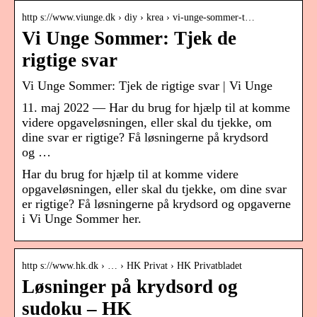
http s://www.viunge.dk › diy › krea › vi-unge-sommer-t…
Vi Unge Sommer: Tjek de
rigtige svar
Vi Unge Sommer: Tjek de rigtige svar | Vi Unge
11. maj 2022 — Har du brug for hjælp til at komme
videre opgaveløsningen, eller skal du tjekke, om
dine svar er rigtige? Få løsningerne på krydsord
og …
Har du brug for hjælp til at komme videre
opgaveløsningen, eller skal du tjekke, om dine svar
er rigtige? Få løsningerne på krydsord og opgaverne
i Vi Unge Sommer her.
http s://www.hk.dk › … › HK Privat › HK Privatbladet
Løsninger på krydsord og
sudoku – HK