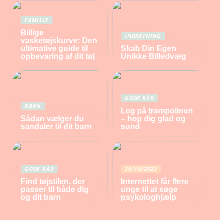
FAMILIE
Billige
INDRETNING
vasketøjskurve: Den
ultimative guide til
Skab Din Egen
opbevaring af dit tøj
Unikke Billedvæg
GODE RÅD
BØRN
Leg på trampolinen
Sådan vælger du
– hop dig glad og
sandaler til dit barn
sund
GODE RÅD
20/10/2022
Find tøjstilen, der
Internettet får flere
passer til både dig
unge til at søge
og dit barn
psykologhjælp