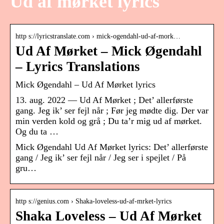
Ud af mørket lyrics
http s://lyricstranslate.com › mick-ogendahl-ud-af-mork…
Ud Af Mørket – Mick Øgendahl
– Lyrics Translations
Mick Øgendahl – Ud Af Mørket lyrics
13. aug. 2022 — Ud Af Mørket ; Det’ allerførste
gang. Jeg ik’ ser fejl når ; Før jeg mødte dig. Der var
min verden kold og grå ; Du ta’r mig ud af mørket.
Og du ta …
Mick Øgendahl Ud Af Mørket lyrics: Det’ allerførste
gang / Jeg ik’ ser fejl når / Jeg ser i spejlet / På
gru…
http s://genius.com › Shaka-loveless-ud-af-mrket-lyrics
Shaka Loveless – Ud Af Mørket