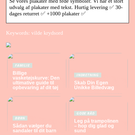
Se vores plakater med fede symboler. Vi har et stort
udvalg af plakater med tekst. Hurtig levering ✅ 30-
dages returret ✅ +1000 plakater ✅
Keywords: vilde krydsord
FAMILIE
Billige
INDRETNING
vasketøjskurve: Den
ultimative guide til
Skab Din Egen
opbevaring af dit tøj
Unikke Billedvæg
GODE RÅD
BØRN
Leg på trampolinen
Sådan vælger du
– hop dig glad og
sandaler til dit barn
sund