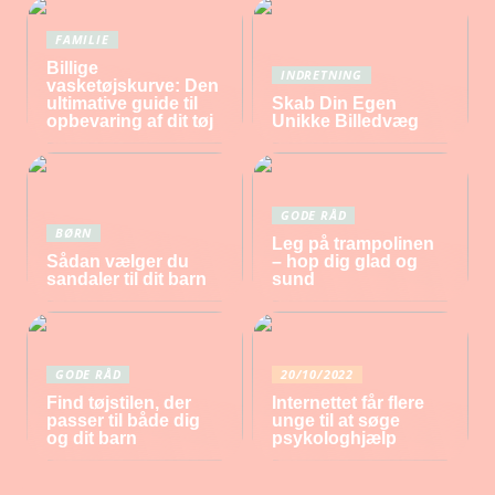
FAMILIE
Billige
INDRETNING
vasketøjskurve: Den
ultimative guide til
Skab Din Egen
opbevaring af dit tøj
Unikke Billedvæg
GODE RÅD
BØRN
Leg på trampolinen
Sådan vælger du
– hop dig glad og
sandaler til dit barn
sund
GODE RÅD
20/10/2022
Find tøjstilen, der
Internettet får flere
passer til både dig
unge til at søge
og dit barn
psykologhjælp