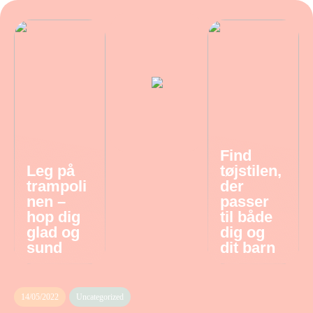
Find
Leg på
tøjstilen,
trampoli
der
nen –
passer
hop dig
til både
glad og
dig og
sund
dit barn
14/05/2022
Uncategorized