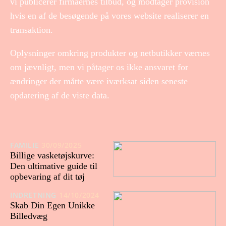
vi publicerer firmaernes tilbud, og modtager provision
hvis en af de besøgende på vores website realiserer en
transaktion.
Oplysninger omkring produkter og netbutikker værnes
om jævnligt, men vi påtager os ikke ansvaret for
ændringer der måtte være iværksat siden seneste
opdatering af de viste data.
FAMILIE
30/09/2025
Billige vasketøjskurve:
Den ultimative guide til
opbevaring af dit tøj
INDRETNING
14/10/2024
Skab Din Egen Unikke
Billedvæg