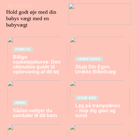
09/10/2022
Hold godt øje med din
babys vægt med en
babyvægt
FAMILIE
Billige
INDRETNING
vasketøjskurve: Den
ultimative guide til
Skab Din Egen
opbevaring af dit tøj
Unikke Billedvæg
GODE RÅD
BØRN
Leg på trampolinen
Sådan vælger du
– hop dig glad og
sandaler til dit barn
sund