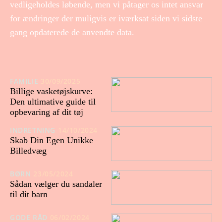
vedligeholdes løbende, men vi påtager os intet ansvar
for ændringer der muligvis er iværksat siden vi sidste
gang opdaterede de anvendte data.
FAMILIE
30/09/2025
Billige vasketøjskurve:
Den ultimative guide til
opbevaring af dit tøj
INDRETNING
14/10/2024
Skab Din Egen Unikke
Billedvæg
BØRN
23/05/2024
Sådan vælger du sandaler
til dit barn
GODE RÅD
06/02/2024