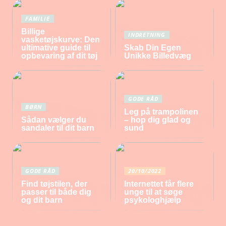
FAMILIE
Billige
INDRETNING
vasketøjskurve: Den
ultimative guide til
Skab Din Egen
opbevaring af dit tøj
Unikke Billedvæg
GODE RÅD
BØRN
Leg på trampolinen
Sådan vælger du
– hop dig glad og
sandaler til dit barn
sund
GODE RÅD
20/10/2022
Find tøjstilen, der
Internettet får flere
passer til både dig
unge til at søge
og dit barn
psykologhjælp