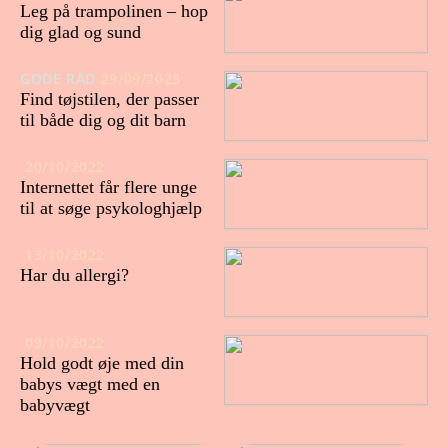
Leg på trampolinen – hop
dig glad og sund
GODE RÅD
29/09/2023
Find tøjstilen, der passer
til både dig og dit barn
20/10/2022
Internettet får flere unge
til at søge psykologhjælp
13/10/2022
Har du allergi?
09/10/2022
Hold godt øje med din
babys vægt med en
babyvægt