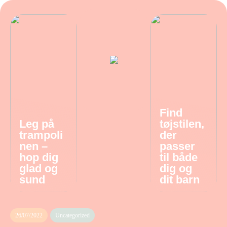
Find
Leg på
tøjstilen,
trampoli
der
nen –
passer
hop dig
til både
glad og
dig og
sund
dit barn
26/07/2022
Uncategorized